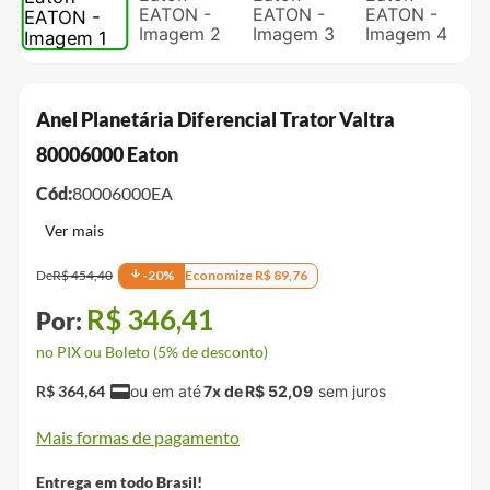
Anel Planetária Diferencial Trator Valtra
80006000 Eaton
Cód:
80006000EA
De
R$
454
,
40
-
20
%
Economize
R$
89
,
76
R$
346
,
41
no PIX ou Boleto (5% de desconto)
R$
364
,
64
7
x de
R$
52
,
09
Mais formas de pagamento
Entrega em todo Brasil!