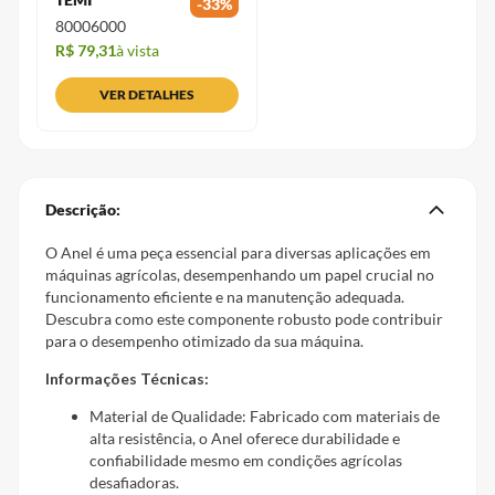
-
33
%
80006000
R$ 79,31
à vista
VER DETALHES
Descrição:
O Anel é uma peça essencial para diversas aplicações em
máquinas agrícolas, desempenhando um papel crucial no
funcionamento eficiente e na manutenção adequada.
Descubra como este componente robusto pode contribuir
para o desempenho otimizado da sua máquina.
Informações Técnicas:
Material de Qualidade: Fabricado com materiais de
alta resistência, o Anel oferece durabilidade e
confiabilidade mesmo em condições agrícolas
desafiadoras.