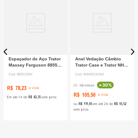
Espaçador de Aço Trator
Anel Vedação Câmbio
Massey Ferguson 885533
Trator Case e Trator NH
Mallas Car
81809513 CNH
Cód:
885533SH
Cód:
81809513CNH
-
30%
R$
158
,
64
R$
78
,
23
à vista
R$
105
,
50
à vista
R$
82
,
35
Em até
1
de
sem juros
R$
111
,
05
R$
55
,
52
ou
em até
2
de
sem juros