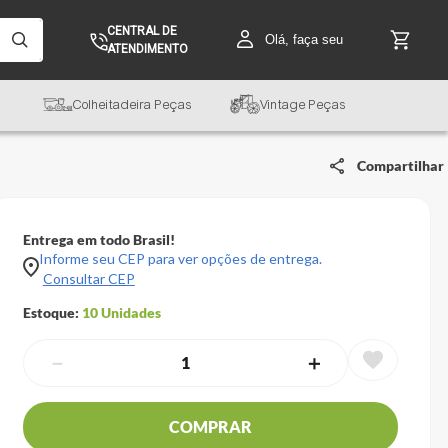
CENTRAL DE
Olá, faça seu
ATENDIMENTO
Colheitadeira Peças
Vintage Peças
Compartilhar
Entrega em todo Brasil!
Informe seu CEP para ver opções de entrega.
Consultar CEP
Estoque:
10
Unidades
－
＋
COMPRAR