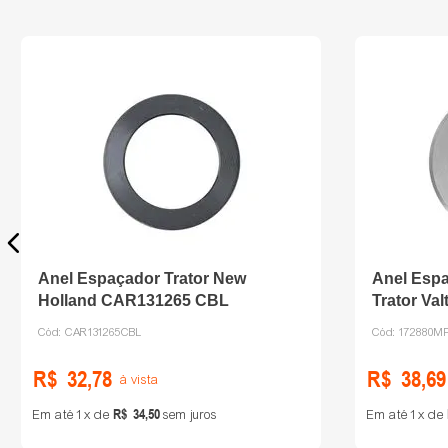
Anel Espaçador Trator New
Anel Espa
Holland CAR131265 CBL
Trator Va
Cód:
CAR131265CBL
Cód:
172880M
R$
32
,
78
R$
38
,
69
à vista
R$
34
,
50
Em até
1
de
sem juros
Em até
1
de