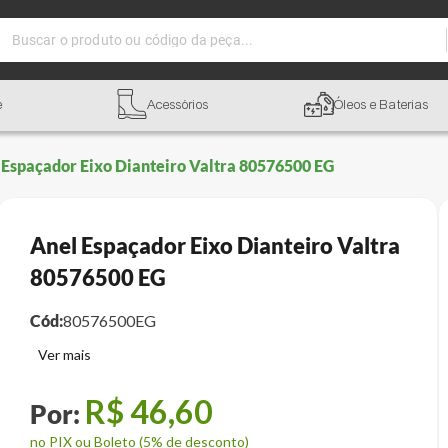
Buscar o produto ou código da peça...
e
Acessórios
Óleos e Baterias
 Espaçador Eixo Dianteiro Valtra 80576500 EG
Anel Espaçador Eixo Dianteiro Valtra
80576500 EG
Cód:
80576500EG
R$
46
,
60
no PIX ou Boleto (5% de desconto)