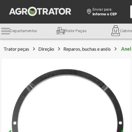
Enviar para:
Informe o CEP
Departamentos
Trator Peças
Cabin
Trator peças
Direção
Reparos, buchas e anéis
Anel