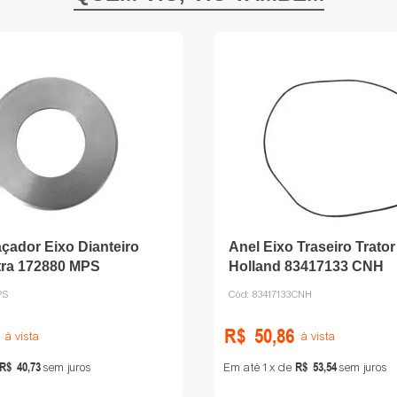
çador Eixo Dianteiro
Anel Eixo Traseiro Trato
ltra 172880 MPS
Holland 83417133 CNH
PS
Cód:
83417133CNH
R$
50
,
86
à vista
à vista
R$
40
,
73
R$
53
,
54
sem juros
Em até
1
de
sem juros