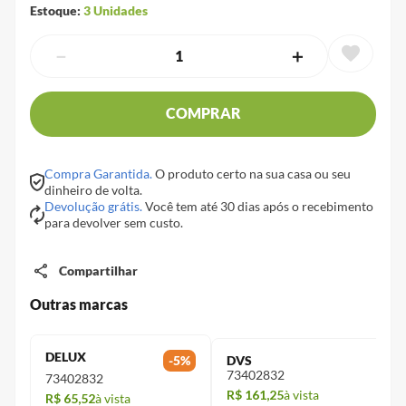
Estoque:
3
Unidades
－
＋
COMPRAR
Compra Garantida.
O produto certo na sua casa ou seu
dinheiro de volta.
Devolução grátis.
Você tem até 30 dias após o recebimento
para devolver sem custo.
Compartilhar
Outras marcas
DELUX
-
5
%
DVS
73402832
73402832
R$ 161,25
à vista
R$ 65,52
à vista