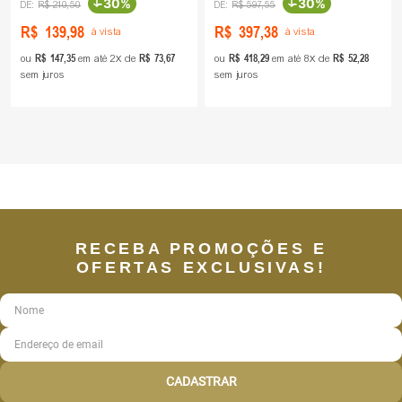
-
30%
-
30%
R$
210
,
50
R$
597
,
55
R$
139
,
98
R$
397
,
38
à vista
à vista
R$
147
,
35
R$
73
,
67
R$
418
,
29
R$
52
,
28
ou
em até
2
de
ou
em até
8
de
sem juros
sem juros
RECEBA PROMOÇÕES E
OFERTAS EXCLUSIVAS!
CADASTRAR