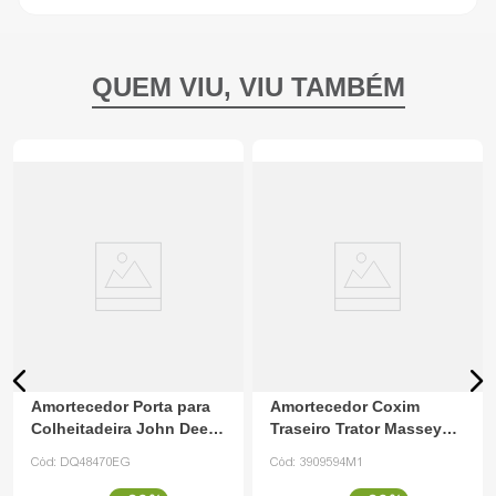
Amortecedor Porta para
Amortecedor Coxim
Colheitadeira John Deere
Traseiro Trator Massey
DQ48470
3909594M1 Agco
Cód:
DQ48470EG
Cód:
3909594M1