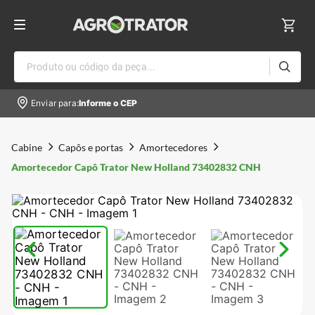
Produto ou código da peça...
Enviar para:
Informe o CEP
Cabine
Capôs e portas
Amortecedores
Amortecedor Capô Trator New Holland 73402832 CNH