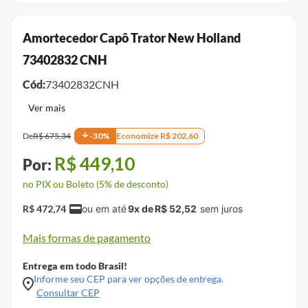
Amortecedor Capô Trator New Holland
73402832 CNH
Cód:
73402832CNH
De
R$
675
,
34
-
30
%
Economize
R$
202
,
60
R$
449
,
10
no PIX ou Boleto (5% de desconto)
R$
472
,
74
9
x de
R$
52
,
52
Mais formas de pagamento
Entrega em todo Brasil!
Informe seu CEP para ver opções de entrega.
Consultar CEP