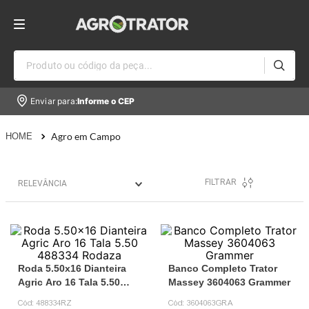
Produto ou código da peça...
Enviar para:
Informe o CEP
Agro em Campo
FILTRAR
RELEVÂNCIA
Roda 5.50x16 Dianteira
Banco Completo Trator
Agric Aro 16 Tala 5.50
Massey 3604063 Grammer
488334 Rodaza
Cód:
488334RZ
Cód:
3604063GRA