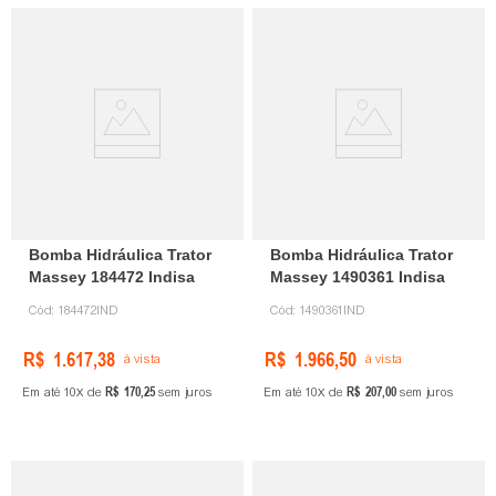
Bomba Hidráulica Trator
Bomba Hidráulica Trator
Massey 184472 Indisa
Massey 1490361 Indisa
Cód:
184472IND
Cód:
1490361IND
R$
1
.
617
,
38
R$
1
.
966
,
50
à vista
à vista
R$
170
,
25
R$
207
,
00
Em até
10
de
sem juros
Em até
10
de
sem juros