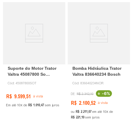
Suporte do Motor Trator
Bomba Hidráulica Trator
Valtra 45087800 So
Valtra 836640234 Bosch
Tratores
Cód:
45087800SOT
Cód:
836640234NOR
-
6%
R$
2
.
342
,
10
R$
9
.
599
,
51
à vista
R$
2
.
100
,
52
à vista
R$
1
.
010
,
47
Em até
10
de
sem juros
R$
2
.
211
,
07
ou
em até
10
de
R$
221
,
10
sem juros