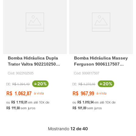
Bomba Hidráulica Dupla
Bomba Hidráulica Massey
Trator Valtra 9022102505
Ferguson 9006117507
Indisa
Indisa
Cód:
9022102505
Cód:
9006117507
-
20%
-
20%
R$
1
.
394
,
40
R$
1
.
270
,
16
R$
1
.
062
,
87
R$
967
,
99
à vista
à vista
R$
1
.
118
,
81
R$
1
.
018
,
94
ou
em até
10
de
ou
em até
10
de
R$
111
,
88
R$
101
,
89
sem juros
sem juros
Mostrando
12 de 40