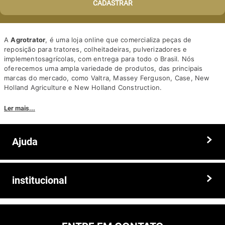
CADASTRAR
A
Agrotrator
, é uma loja online que comercializa peças de
reposição para tratores, colheitadeiras, pulverizadores e
implementosagrícolas, com entrega para todo o Brasil. Nós
oferecemos uma ampla variedade de produtos, das principais
marcas do mercado, como Valtra, Massey Ferguson, Case, New
Holland Agriculture e New Holland Construction.
Nosso diferencial está na qualidade dos produtos e nos preços
Ler mais...
competitivos. Nós também oferecemos um atendimento
personalizado, com equipe de profissionais altamente capacitados
para tirar dúvidas e auxiliar os clientes.
Ajuda
Somos a solução ideal para quem busca peças e acessórios agrícolas
de alta qualidade, preços competitivos e atendimento especializado.
Faça seu pedido hoje mesmo!
Trocas e devoluções
institucional
Prazos e entregas
Quem somos
Politica de privacidade