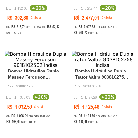
-
26%
-
20%
R$
432
,
00
R$
3
.
257
,
47
R$
302
,
80
R$
2
.
477
,
01
à vista
à vista
R$
318
,
74
R$
53
,
12
R$
2
.
607
,
38
ou
em até
6
de
ou
em até
10
de
R$
260
,
73
sem juros
sem juros
Bomba Hidráulica Dupla
Bomba Hidráulica Dupla
Massey Ferguson
Trator Valtra 9038102758
9018102502 Indisa
Indisa
Cód:
9018102502
Cód:
9038102758
-
20%
-
20%
R$
1
.
355
,
03
R$
1
.
477
,
26
R$
1
.
032
,
59
R$
1
.
125
,
46
à vista
à vista
R$
1
.
086
,
94
R$
1
.
184
,
69
ou
em até
10
de
ou
em até
10
de
R$
108
,
69
R$
118
,
46
sem juros
sem juros