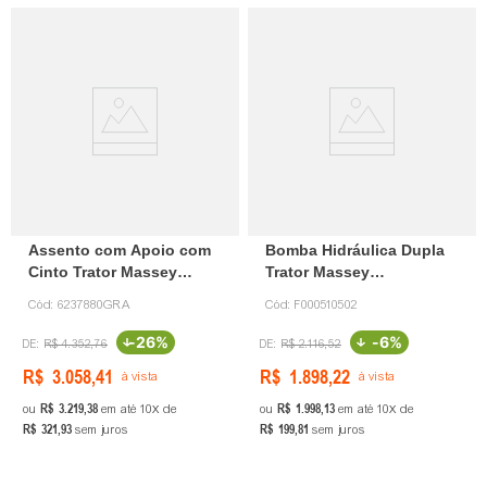
Assento com Apoio com
Bomba Hidráulica Dupla
Cinto Trator Massey
Trator Massey
6237880 Grammer
F000510502 Bosch
Cód:
6237880GRA
Cód:
F000510502
-
26%
-
6%
R$
4
.
352
,
76
R$
2
.
116
,
52
R$
3
.
058
,
41
R$
1
.
898
,
22
à vista
à vista
R$
3
.
219
,
38
R$
1
.
998
,
13
ou
em até
10
de
ou
em até
10
de
R$
321
,
93
R$
199
,
81
sem juros
sem juros