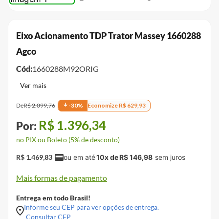
Eixo Acionamento TDP Trator Massey 1660288
Agco
Cód:
1660288M92ORIG
De
R$
2
.
099
,
76
-
30
%
Economize
R$
629
,
93
R$
1
.
396
,
34
no PIX ou Boleto (5% de desconto)
R$
1
.
469
,
83
10
x de
R$
146
,
98
Mais formas de pagamento
Entrega em todo Brasil!
Informe seu CEP para ver opções de entrega.
Consultar CEP