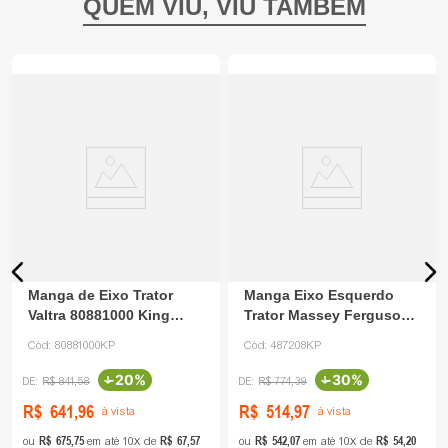
Manga de Eixo Trator
Manga Eixo Esquerdo
Valtra 80881000 King
Trator Massey Ferguson
Parts
487208 King Parts
Cód:
80881000KP
Cód:
487208KP
-
20%
-
30%
R$
841
,
58
R$
774
,
39
R$
641
,
96
R$
514
,
97
à vista
à vista
R$
675
,
75
R$
67
,
57
R$
542
,
07
R$
54
,
20
ou
em até
10
de
ou
em até
10
de