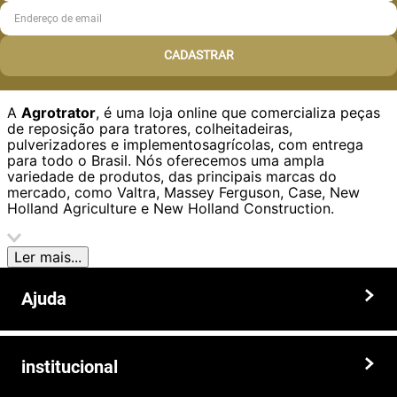
CADASTRAR
A
Agrotrator
, é uma loja online que comercializa peças
de reposição para tratores, colheitadeiras,
pulverizadores e implementosagrícolas, com entrega
para todo o Brasil. Nós oferecemos uma ampla
variedade de produtos, das principais marcas do
mercado, como Valtra, Massey Ferguson, Case, New
Holland Agriculture e New Holland Construction.
Ler mais...
Nosso diferencial está na qualidade dos produtos e nos preços
competitivos. Nós também oferecemos um atendimento
Ajuda
personalizado, com equipe de profissionais altamente capacitados
para tirar dúvidas e auxiliar os clientes.
Trocas e devoluções
Somos a solução ideal para quem busca peças e acessórios agrícolas
de alta qualidade, preços competitivos e atendimento especializado.
institucional
Prazos e entregas
Faça seu pedido hoje mesmo!