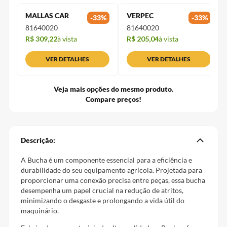
MALLAS CAR
VERPEC
-
33
%
-
33
%
81640020
81640020
R$ 309,22
à vista
R$ 205,04
à vista
VER DETALHES
VER DETALHES
Veja mais opções do mesmo produto.
Compare preços!
Descrição:
A Bucha é um componente essencial para a eficiência e
durabilidade do seu equipamento agrícola. Projetada para
proporcionar uma conexão precisa entre peças, essa bucha
desempenha um papel crucial na redução de atritos,
minimizando o desgaste e prolongando a vida útil do
maquinário.