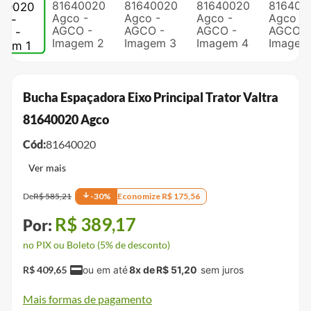
Bucha Espaçadora Eixo Principal Trator Valtra
81640020 Agco
Cód:
81640020
De
R$
585
,
21
-
30
%
Economize
R$
175
,
56
R$
389
,
17
no PIX ou Boleto (5% de desconto)
R$
409
,
65
8
x de
R$
51
,
20
Mais formas de pagamento